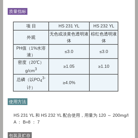
质量指标
项 目
HS 231 YL
HS 232 YL
无色或淡黄色透明液
棕红色透明液
外观
体
体
PH值（1%水溶
≤3.0
≤3.0
液）
密度（20℃）
≥1.05
≥1.10
3
g/cm
3-
总磷（以PO
4
≥4.0%
计）
使用方法
HS 231 YL 和 HS 232 YL 配合使用，用量为 120 ～ 200mg/l
A ： B=8 ： 7
包装及贮存