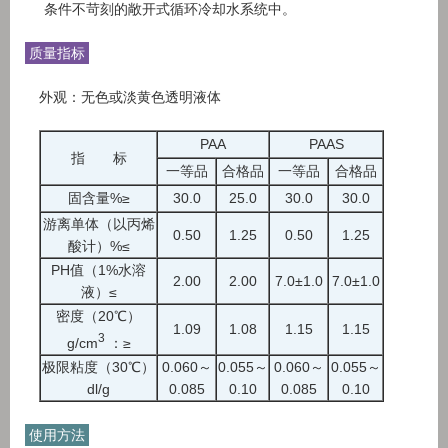
条件不苛刻的敞开式循环冷却水系统中。
质量指标
外观：无色或淡黄色透明液体
PAA
PAAS
指 标
一等品
合格品
一等品
合格品
固含量%≥
30.0
25.0
30.0
30.0
游离单体（以丙烯
0.50
1.25
0.50
1.25
酸计）%≤
PH值（1%水溶
2.00
2.00
7.0±1.0
7.0±1.0
液）≤
密度（20℃）
1.09
1.08
1.15
1.15
3
g/cm
：≥
极限粘度（30℃）
0.060～
0.055～
0.060～
0.055～
dl/g
0.085
0.10
0.085
0.10
使用方法