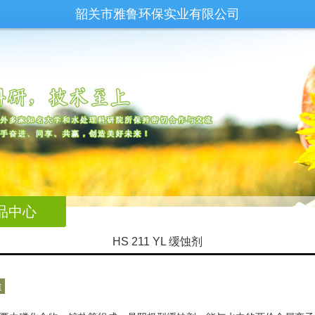
韶关市雅鲁环保实业有限公司
品中心
HS 211 YL 缓蚀剂
途