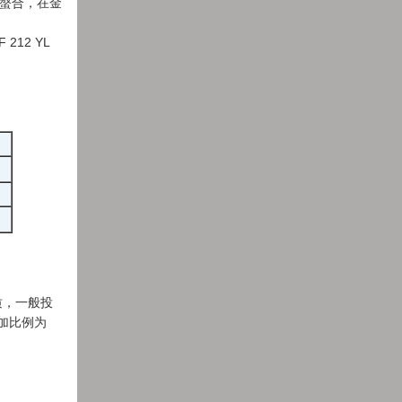
螯合，在金
12 YL
质，一般投
的投加比例为