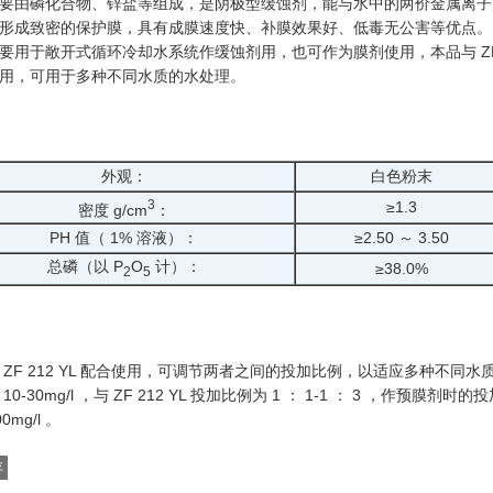
要由磷化合物、锌盐等组成，是阴极型缓蚀剂，能与水中的两价金属离子
形成致密的保护膜，具有成膜速度快、补膜效果好、低毒无公害等优点。
要用于敞开式循环冷却水系统作缓蚀剂用，也可作为膜剂使用，本品与 ZF 2
用，可用于多种不同水质的水处理。
外观：
白色粉末
3
≥1.3
密度 g/cm
：
PH 值（ 1% 溶液）：
≥2.50 ～ 3.50
总磷（以 P
O
计）：
≥38.0%
2
5
 ZF 212 YL 配合使用，可调节两者之间的投加比例，以适应多种不同水
10-30mg/l ，与 ZF 212 YL 投加比例为 1 ： 1-1 ： 3 ，作预膜剂时
00mg/l 。
存