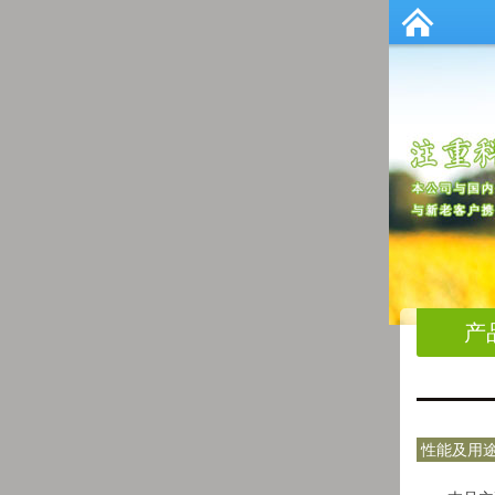
产
性能及用