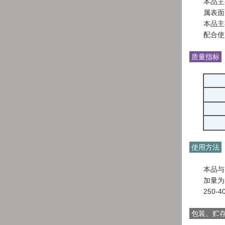
本品主
属表面
本品主
配合使
质量指标
使用方法
本品与
加量为 
250-4
包装、贮