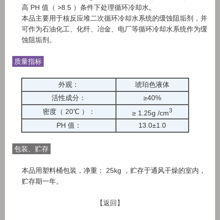
高 PH 值（ >8.5 ）条件下处理循环冷却水。
本品主要用于核反应堆二次循环冷却水系统的缓蚀阻垢剂，并
可作为石油化工、化纤、冶金、电厂等循环冷却水系统作为缓
蚀阻垢剂。
质量指标
外观：
琥珀色液体
活性成分：
≥40%
3
密度（ 20℃ ）：
≥ 1.25g /cm
PH 值：
13.0±1.0
包装、贮存
本品用塑料桶包装，净重： 25kg ，贮存于通风干燥的室内，
贮存期一年。
【返回】