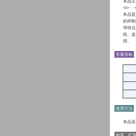
本品主要
<Ⅰ>：
本品是
的抑制
等特点
纸、皮
用。
质量指标
使用方法
本品采用
包装、贮