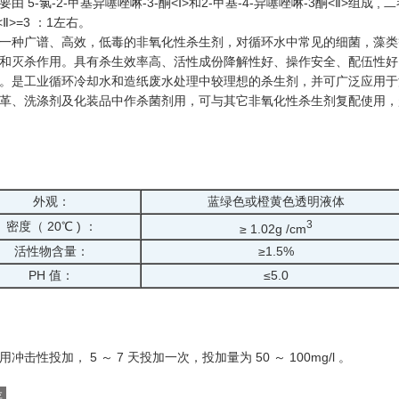
由 5-氯-2-甲基异噻唑啉-3-酮<Ⅰ>和2-甲基-4-异噻唑啉-3酮<Ⅱ>组成 ,
 <Ⅱ>=3 ：1左右。
一种广谱、高效，低毒的非氧化性杀生剂，对循环水中常见的细菌，藻类
和灭杀作用。具有杀生效率高、活性成份降解性好、操作安全、配伍性好
。是工业循环冷却水和造纸废水处理中较理想的杀生剂，并可广泛应用于
革、洗涤剂及化装品中作杀菌剂用，可与其它非氧化性杀生剂复配使用，
外观：
蓝绿色或橙黄色透明液体
3
密度（ 20℃ ) ：
≥ 1.02g /cm
活性物含量：
≥1.5%
PH 值：
≤5.0
冲击性投加， 5 ～ 7 天投加一次，投加量为 50 ～ 100mg/l 。
存