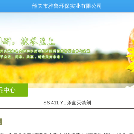
韶关市雅鲁环保实业有限公司
品中心
SS 411 YL 杀菌灭藻剂
途