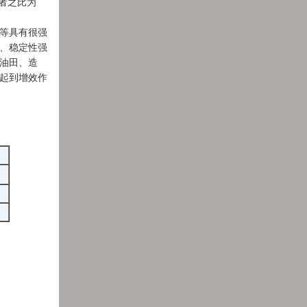
 二者之比为
等具有很强
、稳定性强
油田、造
起到增效作