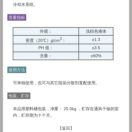
冷却水系统。
质量指标
外观：
浅棕色液体
3
≥1.3
密度（20℃）g/cm
：
PH 值：
≤3.5
含量：
≥60%
使用方法
可单独使用，也可与其它阻垢分散剂复配使用。
包装、贮存
本品用塑料桶包装，净重： 25.0kg ，贮存在通风干燥的室
内，贮存期为十个月。
【返回】